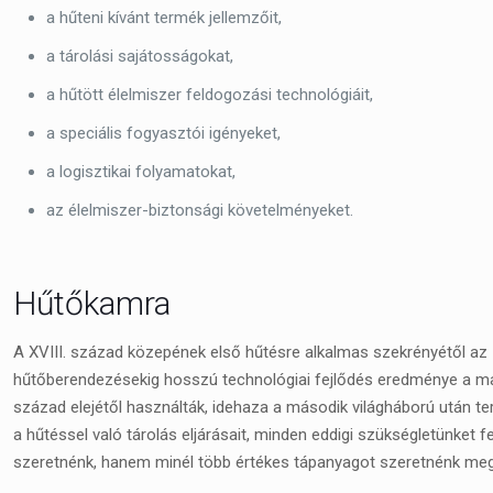
a hűteni kívánt termék jellemzőit,
a tárolási sajátosságokat,
a hűtött élelmiszer feldogozási technológiáit,
a speciális fogyasztói igényeket,
a logisztikai folyamatokat,
az élelmiszer-biztonsági követelményeket.
Hűtőkamra
A XVIII. század közepének első hűtésre alkalmas szekrényétől az
hűtőberendezésekig hosszú technológiai fejlődés eredménye a mai
század elejétől használták, idehaza a második világháború után te
a hűtéssel való tárolás eljárásait, minden eddigi szükségletünket f
szeretnénk, hanem minél több értékes tápanyagot szeretnénk megő