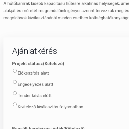
A hűtőkamrák kisebb kapacitású hűtésre alkalmas helyiségek, amel
alakját és méretét megrendelőink igényei szerint tervezzük meg és
megoldások kiválasztásánál minden esetben költséghatékonyságra
Ajánlatkérés
Projekt státusz
(Kötelező)
Előkészítés alatt
Engedélyezés alatt
Tender kiírás előtt
Kivitelező kiválasztás folyamatban
Becsült beruházási érték
(Kötelező)