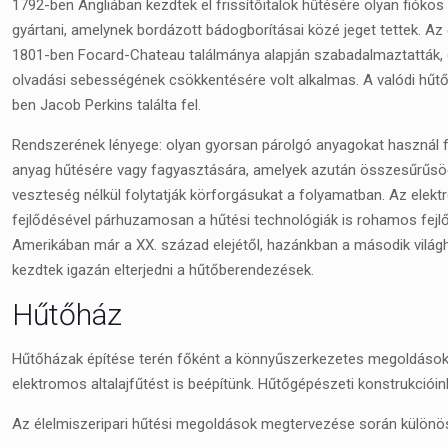
1792-ben Angliában kezdtek el frissítőitalok hűtésére olyan fiókos
gyártani, amelynek bordázott bádogborításai közé jeget tettek. Az
1801-ben Focard-Chateau találmánya alapján szabadalmaztatták, d
olvadási sebességének csökkentésére volt alkalmas. A valódi hűt
ben Jacob Perkins találta fel.
Rendszerének lényege: olyan gyorsan párolgó anyagokat használ f
anyag hűtésére vagy fagyasztására, amelyek azután összesűrűsö
veszteség nélkül folytatják körforgásukat a folyamatban. Az ele
fejlődésével párhuzamosan a hűtési technológiák is rohamos fejlő
Amerikában már a XX. század elejétől, hazánkban a második világ
kezdtek igazán elterjedni a hűtőberendezések.
Hűtőház
Hűtőházak építése terén főként a könnyűszerkezetes megoldások
elektromos altalajfűtést is beépítünk. Hűtőgépészeti konstrukciói
Az élelmiszeripari hűtési megoldások megtervezése során különö