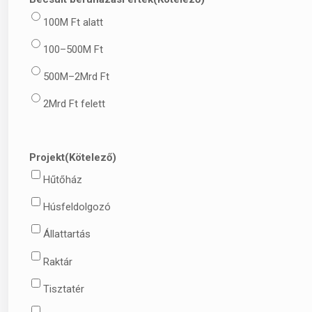
100M Ft alatt
100–500M Ft
500M–2Mrd Ft
2Mrd Ft felett
Projekt
(Kötelező)
Hűtőház
Húsfeldolgozó
Állattartás
Raktár
Tisztatér