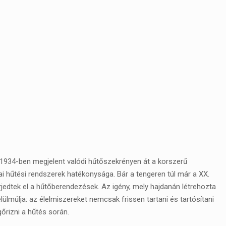
 1934-ben megjelent valódi hűtőszekrényen át a korszerű
 hűtési rendszerek hatékonysága. Bár a tengeren túl már a XX.
rjedtek el a hűtőberendezések. Az igény, mely hajdanán létrehozta
elülmúlja: az élelmiszereket nemcsak frissen tartani és tartósítani
rizni a hűtés során.