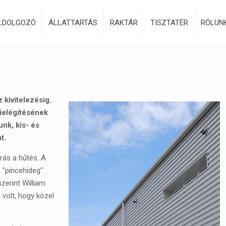
LDOLGOZÓ
ÁLLATTARTÁS
RAKTÁR
TISZTATÉR
RÓLUN
 kivitelezésig.
kielégítésének
nk, kis- és
t.
rás a hűtés. A
 "pincehideg"
szerint William
 volt, hogy közel