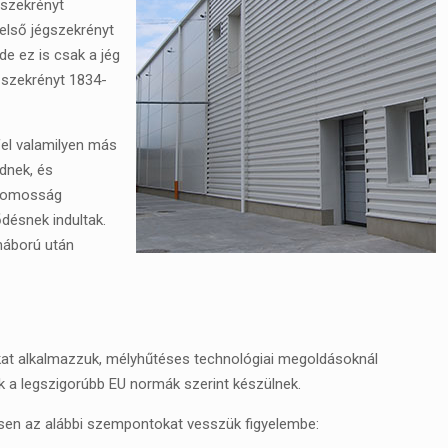
 szekrényt
 első jégszekrényt
e ez is csak a jég
őszekrényt 1834-
el valamilyen más
dnek, és
ktromosság
désnek indultak.
háború után
at alkalmazzuk, mélyhűtéses technológiai megoldásoknál
nk a legszigorúbb EU normák szerint készülnek.
sen az alábbi szempontokat vesszük figyelembe: