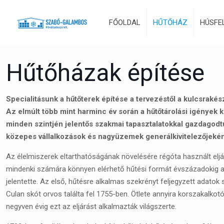
FŐOLDAL
HŰTŐHÁZ
HÚSFE
Hűtőházak építése
Specialitásunk a hűtőterek építése a tervezéstől a kulcsrakész
Az elmúlt több mint harminc év során a hűtőtárolási igények 
minden szintjén jelentős szakmai tapasztalatokkal gazdagodtu
közepes vállalkozások és nagyüzemek generálkivitelezőjekén
Az élelmiszerek eltarthatóságának növelésére régóta használt eljá
mindenki számára könnyen elérhető hűtési formát évszázadokig a
jelentette. Az első, hűtésre alkalmas szekrényt feljegyzett adatok 
Culan skót orvos találta fel 1755-ben. Ötlete annyira korszakalkotó
negyven évig ezt az eljárást alkalmazták világszerte.