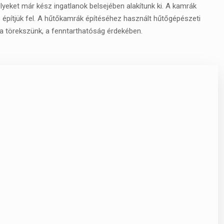
yeket már kész ingatlanok belsejében alakítunk ki. A kamrák
 építjük fel. A hűtőkamrák építéséhez használt hűtőgépészeti
 törekszünk, a fenntarthatóság érdekében.