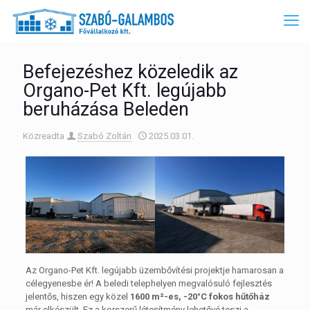
Befejezéshez közeledik az
Organo-Pet Kft. legújabb
beruházása Beleden
Közreadta
Szabó Zoltán
2025.03.01.
Az Organo-Pet Kft. legújabb üzembővítési projektje hamarosan a
célegyenesbe ér! A beledi telephelyen megvalósuló fejlesztés
jelentős, hiszen egy közel
1600 m²-es, -20°C fokos hűtőház
már elkészült. Ez a korszerű létesítmény lehetővé teszi a