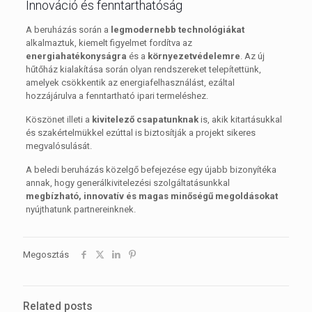
Innováció és fenntarthatóság
A beruházás során a
legmodernebb technológiákat
alkalmaztuk, kiemelt figyelmet fordítva az
energiahatékonyságra
és a
környezetvédelemre
. Az új
hűtőház kialakítása során olyan rendszereket telepítettünk,
amelyek csökkentik az energiafelhasználást, ezáltal
hozzájárulva a fenntartható ipari termeléshez.
Köszönet illeti a
kivitelező csapatunknak
is, akik kitartásukkal
és szakértelmükkel ezúttal is biztosítják a projekt sikeres
megvalósulását.
A beledi beruházás közelgő befejezése egy újabb bizonyítéka
annak, hogy generálkivitelezési szolgáltatásunkkal
megbízható, innovatív és magas minőségű megoldásokat
nyújthatunk partnereinknek.
Megosztás
Related posts