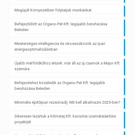
Megújult környezetben folytatjuk munkánkat
Befejeződött az Organo-Pet Kft. legújabb beruházása
Beleden
Mesterséges intelligencia és okoseszközök az ipari
energiaoptimalizálásban
Újabb mérföldkőhöz értünk: már áll az új csarnok a Major Kft.
számára
Befejezéshez közeledik az Organo-Pet Kft. legújabb
beruházása Beleden
Minimális építőipari rezsióradíj: Mit kell alkalmazni 2025-ben?
Sikeresen lezártuk a Kőröstej Kft. kacsótai üzemátalakítási
projektjét