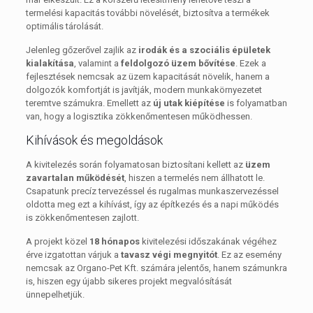
termelési kapacitás további növelését, biztosítva a termékek
optimális tárolását.
Jelenleg gőzerővel zajlik az
irodák és a szociális épületek
kialakítása
, valamint a
feldolgozó üzem bővítése
. Ezek a
fejlesztések nemcsak az üzem kapacitását növelik, hanem a
dolgozók komfortját is javítják, modern munkakörnyezetet
teremtve számukra. Emellett az
új utak kiépítése
is folyamatban
van, hogy a logisztika zökkenőmentesen működhessen.
Kihívások és megoldások
A kivitelezés során folyamatosan biztosítani kellett az
üzem
zavartalan működését
, hiszen a termelés nem állhatott le.
Csapatunk precíz tervezéssel és rugalmas munkaszervezéssel
oldotta meg ezt a kihívást, így az építkezés és a napi működés
is zökkenőmentesen zajlott.
A projekt közel
18 hónapos
kivitelezési időszakának végéhez
érve izgatottan várjuk a
tavasz végi megnyitót
. Ez az esemény
nemcsak az Organo-Pet Kft. számára jelentős, hanem számunkra
is, hiszen egy újabb sikeres projekt megvalósítását
ünnepelhetjük.