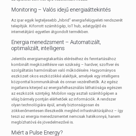
Monitoring – Valós idejű energiaáttekintés
Az ipar egyik legteljesebb „hibrid” energiafelügyeleti rendszerét
telepítjük. Kiforrott számítógép, IoT hub, adatgyűjtő és
internetátjáró egyetlen átgondolt termékben.
Energia menedzsment – Automatizált,
optimalizált, intelligens
Jelentős energiamegtakarítás eléréséhez és fenntartásához
kombinált megközelítésre van szükség – hardver, szoftver és
szolgáltatás harmóniában való működésére. Hagyományos
eszközeit okos eszközökké alakítjuk, amelyek egy intelligens
központtal kommunikálnak és onnan vezérelhetők. Az egész
ingatlanra kiterjed az energiafelhasználás láthatósága egészen
az eszközök szintjéig. Mobilon vagy asztali számítógépen a
világ bármely pontján elérhetőek az információk. A rendszer
olyan technológiára épül, amely biztonságosan és
zökkenőmentesen illeszkedik meglévő infrastruktúrájához – így
teszi az energia menedzsmentet nemcsak hatékonnyá, hanem
megbízhatóvá és jövedelmezővé is.
Miért a Pulse Energy?