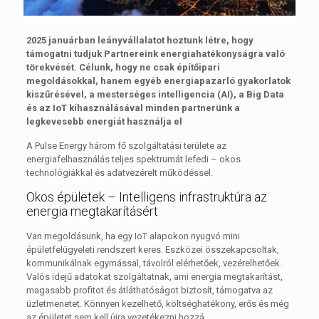
2025 januárban leányvállalatot hoztunk létre, hogy
támogatni tudjuk Partnereink energiahatékonyságra való
törekvését. Célunk, hogy ne csak építőipari
megoldásokkal, hanem egyéb energiapazarló gyakorlatok
kiszűrésével, a mesterséges intelligencia (AI), a Big Data
és az IoT kihasználásával minden partnerünk a
legkevesebb energiát használja el
A Pulse Energy három fő szolgáltatási területe az
energiafelhasználás teljes spektrumát lefedi – okos
technológiákkal és adatvezérelt működéssel.
Okos épületek – Intelligens infrastruktúra az
energia megtakarításért
Van megoldásunk, ha egy IoT alapokon nyugvó mini
épületfelügyeleti rendszert keres. Eszközei összekapcsoltak,
kommunikálnak egymással, távolról elérhetőek, vezérelhetőek.
Valós idejű adatokat szolgáltatnak, ami energia megtakarítást,
magasabb profitot és átláthatóságot biztosít, támogatva az
üzletmenetet. Könnyen kezelhető, költséghatékony, erős és még
az épületet sem kell újra vezetékezni hozzá.