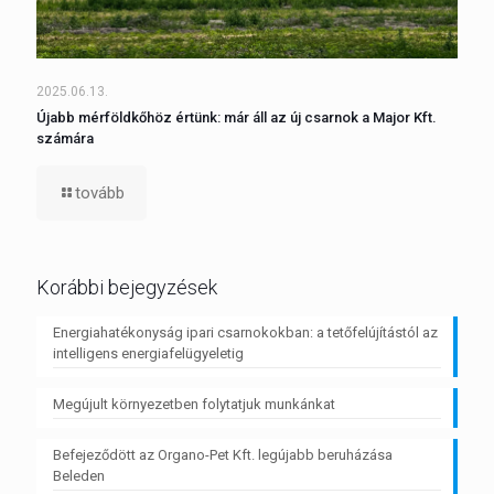
2025.06.13.
Újabb mérföldkőhöz értünk: már áll az új csarnok a Major Kft.
számára
tovább
Korábbi bejegyzések
Energiahatékonyság ipari csarnokokban: a tetőfelújítástól az
intelligens energiafelügyeletig
Megújult környezetben folytatjuk munkánkat
Befejeződött az Organo-Pet Kft. legújabb beruházása
Beleden