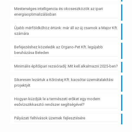
Mesterséges intelligencia és okoseszközök az ipari
energiaoptimalizálásban
Újabb mérföldkőhöz értünk: már áll az új csarnok a Major Kft.
számára
Befejezéshez közeledik az Organo-Pet Kft. legújabb
beruházása Beleden
Minimális építőipari rezsióradíj: Mit kell alkalmazni 2025-ben?
Sikeresen lezártuk a Kőröstej Kft. kacsótai üzemátalakítási
projektjét
Hogyan küzdjük le a természeti erőket egy modern
esővízszikkasztó rendszer segítségével?
Pályázati felhívások üzemek fejlesztésére