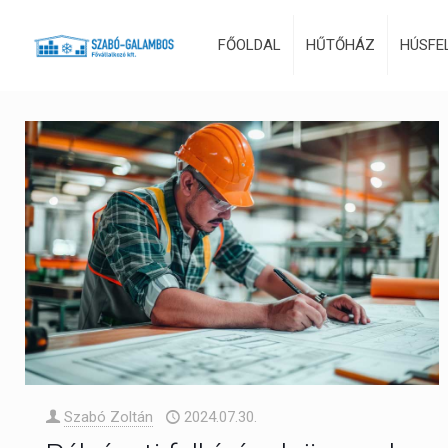
FŐOLDAL
HŰTŐHÁZ
HÚSFE
Szabó Zoltán
2024.07.30.