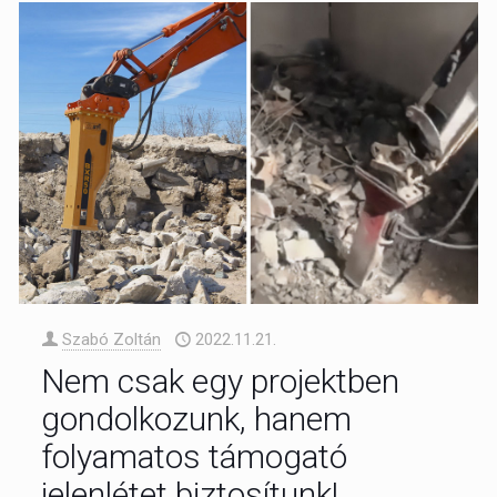
Szabó Zoltán
2022.11.21.
Nem csak egy projektben
gondolkozunk, hanem
folyamatos támogató
jelenlétet biztosítunk!