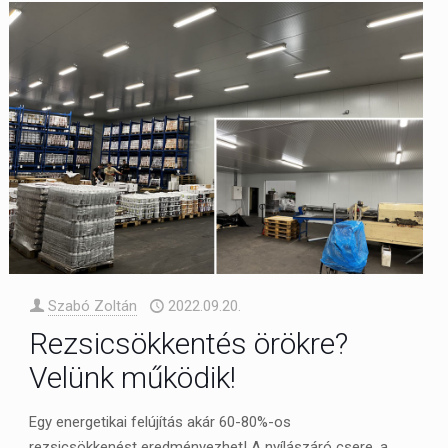
Szabó Zoltán
2022.09.20.
Rezsicsökkentés örökre?
Velünk működik!
Egy energetikai felújítás akár 60-80%-os
rezsicsökkenést eredményezhet! A nyílászáró csere, a