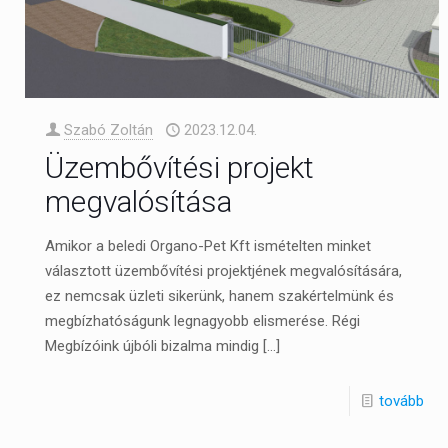
Szabó Zoltán
2023.12.04.
Üzembővítési projekt
megvalósítása
Amikor a beledi Organo-Pet Kft ismételten minket
választott üzembővítési projektjének megvalósítására,
ez nemcsak üzleti sikerünk, hanem szakértelmünk és
megbízhatóságunk legnagyobb elismerése. Régi
Megbízóink újbóli bizalma mindig
[…]
tovább