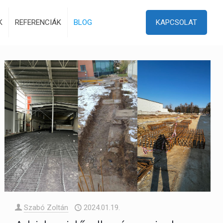
K
REFERENCIÁK
BLOG
KAPCSOLAT
Szabó Zoltán
2024.01.19.