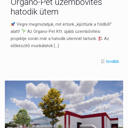
Organo-Pet üzembővítés
hatodik ütem
Végre megmutatjuk, mit értünk „kijöttünk a földből”
alatt!
Az Organo-Pet Kft. újabb üzembővítési
projektje során már a hatodik ütemnél tartunk.
Az
előkészítő munkálatok
[…]
tovább