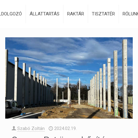
LDOLGOZÓ
ÁLLATTARTÁS
RAKTÁR
TISZTATÉR
RÓLUN
Szabó Zoltán
2024.02.19.