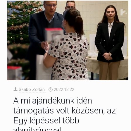
Szabó Zoltán
2022.12.22.
A mi ajándékunk idén
támogatás volt közösen, az
Egy lépéssel több
alapítvánnyal