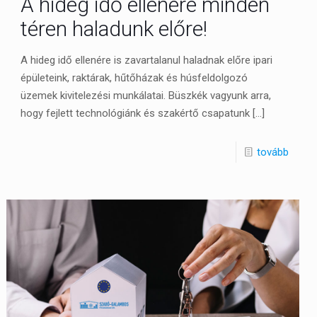
A hideg idő ellenére minden
téren haladunk előre!
A hideg idő ellenére is zavartalanul haladnak előre ipari
épületeink, raktárak, hűtőházak és húsfeldolgozó
üzemek kivitelezési munkálatai. Büszkék vagyunk arra,
hogy fejlett technológiánk és szakértő csapatunk
[…]
tovább