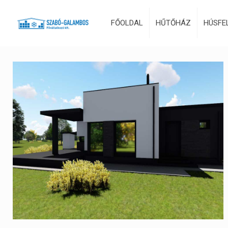
FŐOLDAL
HŰTŐHÁZ
HÚSFE