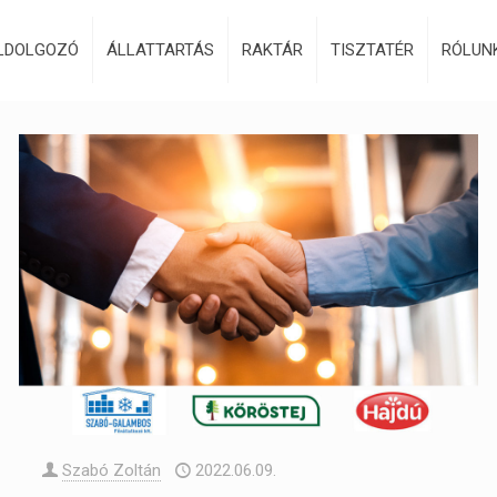
LDOLGOZÓ
ÁLLATTARTÁS
RAKTÁR
TISZTATÉR
RÓLUN
Szabó Zoltán
2022.06.09.