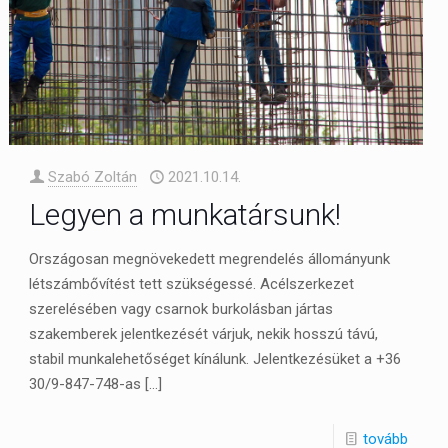
Szabó Zoltán
2021.10.14.
Legyen a munkatársunk!
Országosan megnövekedett megrendelés állományunk
létszámbővítést tett szükségessé. Acélszerkezet
szerelésében vagy csarnok burkolásban jártas
szakemberek jelentkezését várjuk, nekik hosszú távú,
stabil munkalehetőséget kínálunk. Jelentkezésüket a +36
30/9-847-748-as
[…]
tovább