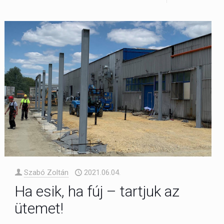
Szabó Zoltán
2021.06.04.
Ha esik, ha fúj – tartjuk az
ütemet!