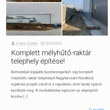
Szabó Zoltán
2022.03.01.
Komplett mélyhűtő-raktár
telephely építése!
Bemutatjuk legújabb büszkeségünket: egy komplett
mélyhűtő-raktár telephelyet Nagytarcsán! Rendkívül
izgalmas projekt zárult le a napokban, amit tavaly nyáron
kezdtünk meg. A munkálatokat egészen az alaprajztól
kezdve
[…]
tovább