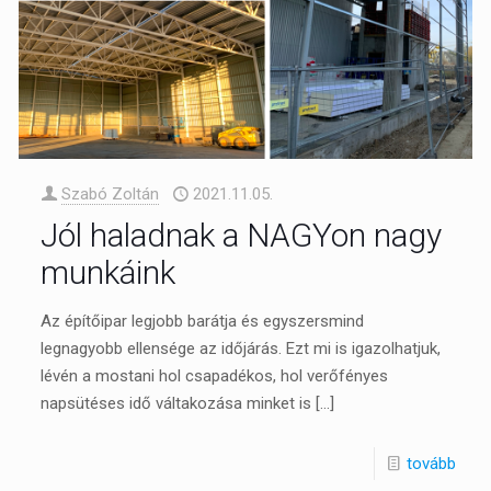
Szabó Zoltán
2021.11.05.
Jól haladnak a NAGYon nagy
munkáink
Az építőipar legjobb barátja és egyszersmind
legnagyobb ellensége az időjárás. Ezt mi is igazolhatjuk,
lévén a mostani hol csapadékos, hol verőfényes
napsütéses idő váltakozása minket is
[…]
tovább