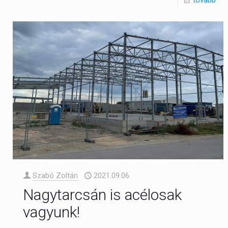
Szabó Zoltán
2021.09.06.
Nagytarcsán is acélosak
vagyunk!