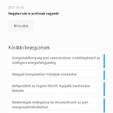
2021.09.06.
Nagytarcsán is acélosak vagyunk!
tovább
Korábbi bejegyzések
Energiahatékonyság ipari csarnokokban: a tetőfelújítástól az
intelligens energiafelügyeletig
Megújult környezetben folytatjuk munkánkat
Befejeződött az Organo-Pet Kft. legújabb beruházása
Beleden
Mesterséges intelligencia és okoseszközök az ipari
energiaoptimalizálásban