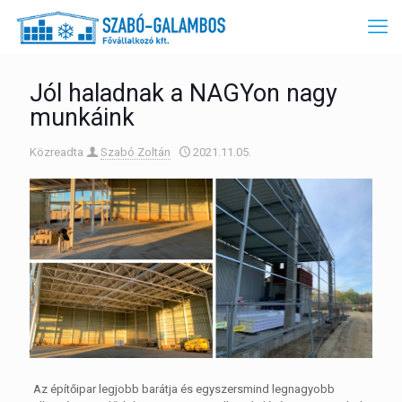
Jól haladnak a NAGYon nagy
munkáink
Közreadta
Szabó Zoltán
2021.11.05.
Az építőipar legjobb barátja és egyszersmind legnagyobb