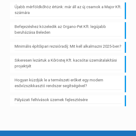
Újabb mérföldkőhöz értünk: már áll az új csarnok a Major Kft.
számára
Befejezéshez közeledik az Organo-Pet Kft. legújabb
beruházása Beleden
Minimális építőipari rezsióradíj: Mit kell alkalmazni 2025-ben?
Sikeresen lezártuk a Kőröstej Kft. kacsótai üzemátalakítási
projektjét
Hogyan küzdjük le a természeti erőket egy modern
esővízszikkasztó rendszer segítségével?
Pályázati felhívások üzemek fejlesztésére