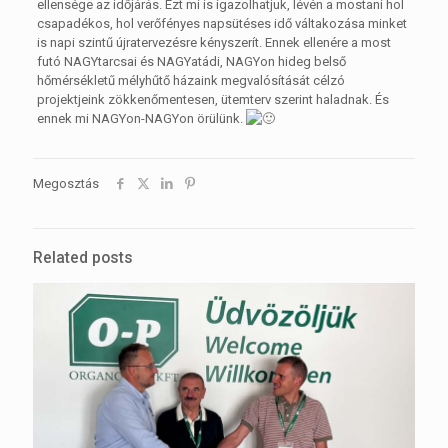
ellensége az időjárás. Ezt mi is igazolhatjuk, lévén a mostani hol
csapadékos, hol verőfényes napsütéses idő váltakozása minket
is napi szintű újratervezésre kényszerít. Ennek ellenére a most
futó NAGYtarcsai és NAGYatádi, NAGYon hideg belső
hőmérsékletű mélyhűtő házaink megvalósítását célzó
projektjeink zökkenőmentesen, ütemterv szerint haladnak. És
ennek mi NAGYon-NAGYon örülünk.
Megosztás
Related posts