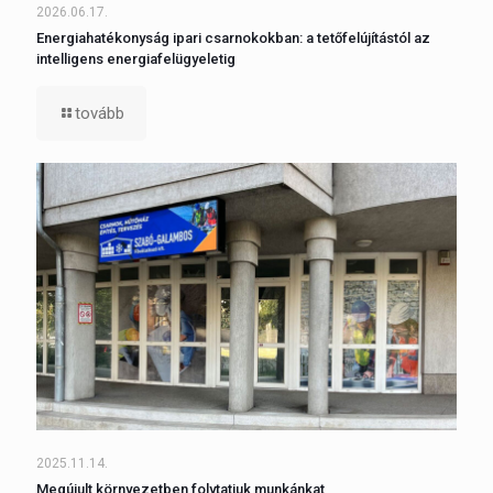
2026.06.17.
Energiahatékonyság ipari csarnokokban: a tetőfelújítástól az
intelligens energiafelügyeletig
tovább
2025.11.14.
Megújult környezetben folytatjuk munkánkat