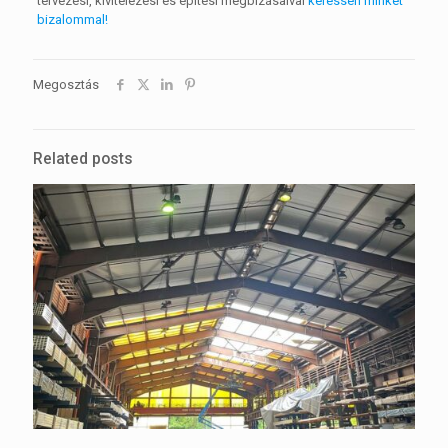
tervezési, kivitelezési és építési megbízásaival
keressen minket
bizalommal!
Megosztás
Related posts