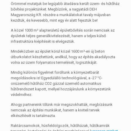
Örömmel mutatjuk be legújabb átadásra került üzem- és hűtőház
bővítési projektünket. Megbízónk, a nagyatádi DEH
Magyarország Kft. részére a munkálatokat tavaly májusban
kezdtük, és kevesebb, mint egy év alatt fejeztük be!
A közel 1000 m² alapterületű épületbővítés során nemcsak az
épületek teljes generálkivitelezését, hanem a teljes külső
infrastruktúra kiépítését is elvégeztük.
Mindeközben az épület körül közel 1600 m²-en új beton
útburkolatot készítettünk, anélkül, hogy az építés akadályozta
volna az üzem folyamatos termelését, logisztikáját.
Mindig különös figyelmet fordítunk a környezetbarát
megoldásokra is! Egyedülálló technológiával, a -27 °C-
onüzemelő hűtőház CO2 gázzal üzemelő automatikus
hűtőrendszert kapott, mellyel hozzájárulunk a környezetünk
védelméhez.
Ahogy partnereink tőlünk már megszokhatták, megbízásunk
nemcsak az építési munkákat, hanem a kiviteli tervek
elkészítését is tartalmazta.
Raktárcsarnokok, húsfeldolgozók, hűtőházak, hűtőkamrák