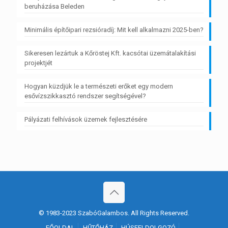
beruházása Beleden
Minimális építőipari rezsióradíj: Mit kell alkalmazni 2025-ben?
Sikeresen lezártuk a Kőröstej Kft. kacsótai üzemátalakítási
projektjét
Hogyan küzdjük le a természeti erőket egy modern
esővízszikkasztó rendszer segítségével?
Pályázati felhívások üzemek fejlesztésére
© 1983-2023 SzabóGalambos. All Rights Reserved.
FŐOLDAL
HŰTŐHÁZ
HÚSFELDOLGOZÓ