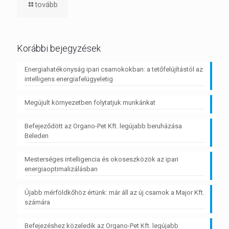
tovább
Korábbi bejegyzések
Energiahatékonyság ipari csarnokokban: a tetőfelújítástól az
intelligens energiafelügyeletig
Megújult környezetben folytatjuk munkánkat
Befejeződött az Organo-Pet Kft. legújabb beruházása
Beleden
Mesterséges intelligencia és okoseszközök az ipari
energiaoptimalizálásban
Újabb mérföldkőhöz értünk: már áll az új csarnok a Major Kft.
számára
Befejezéshez közeledik az Organo-Pet Kft. legújabb