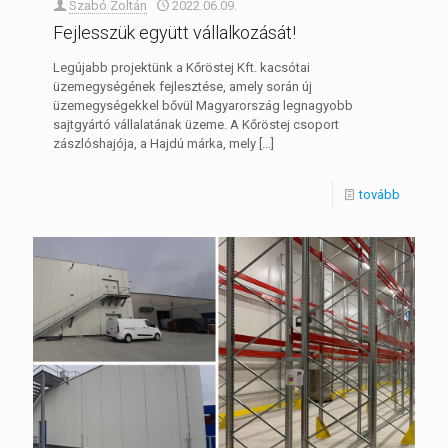
Szabó Zoltán
2022.06.09.
Fejlesszük együtt vállalkozását!
Legújabb projektünk a Kőröstej Kft. kacsótai
üzemegységének fejlesztése, amely során új
üzemegységekkel bővül Magyarország legnagyobb
sajtgyártó vállalatának üzeme. A Kőröstej csoport
zászlóshajója, a Hajdú márka, mely
[…]
tovább