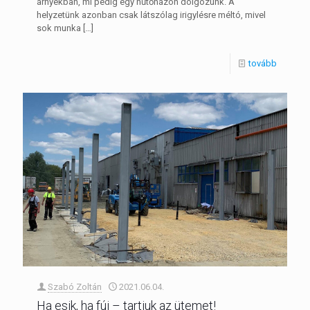
árnyékban, mi pedig egy hűtőházon dolgozunk. A
helyzetünk azonban csak látszólag irigylésre méltó, mivel
sok munka
[…]
tovább
Szabó Zoltán
2021.06.04.
Ha esik, ha fúj – tartjuk az ütemet!