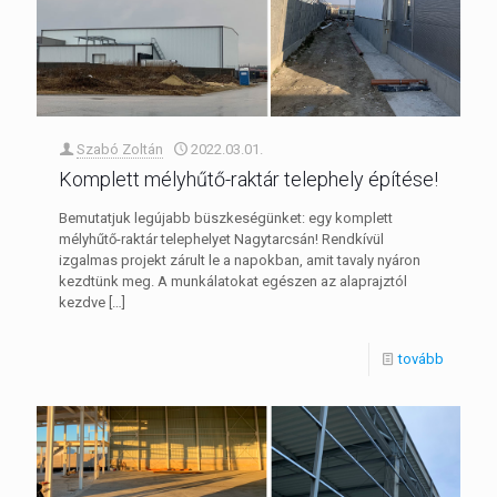
Szabó Zoltán
2022.03.01.
Komplett mélyhűtő-raktár telephely építése!
Bemutatjuk legújabb büszkeségünket: egy komplett
mélyhűtő-raktár telephelyet Nagytarcsán! Rendkívül
izgalmas projekt zárult le a napokban, amit tavaly nyáron
kezdtünk meg. A munkálatokat egészen az alaprajztól
kezdve
[…]
tovább