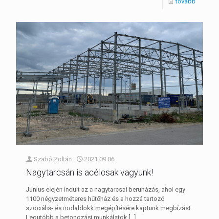
tovább
Szabó Zoltán
2021.09.06.
Nagytarcsán is acélosak vagyunk!
Június elején indult az a nagytarcsai beruházás, ahol egy
1100 négyzetméteres hűtőház és a hozzá tartozó
szociális- és irodablokk megépítésére kaptunk megbízást.
Legutóbb a betonozási munkálatok
[…]