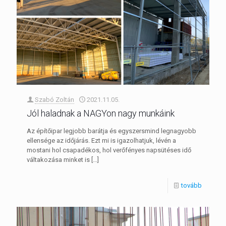
Szabó Zoltán
2021.11.05.
Jól haladnak a NAGYon nagy munkáink
Az építőipar legjobb barátja és egyszersmind legnagyobb
ellensége az időjárás. Ezt mi is igazolhatjuk, lévén a
mostani hol csapadékos, hol verőfényes napsütéses idő
váltakozása minket is
[…]
tovább