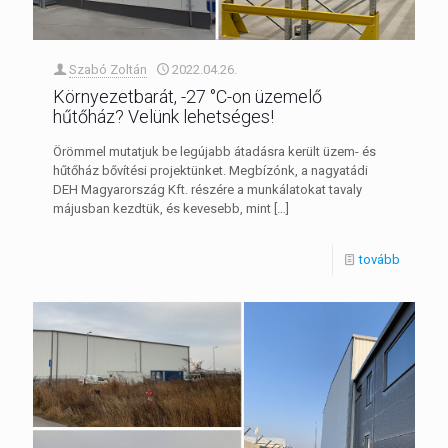
Szabó Zoltán
2022.04.26.
Környezetbarát, -27 °C-on üzemelő
hűtőház? Velünk lehetséges!
Örömmel mutatjuk be legújabb átadásra került üzem- és
hűtőház bővítési projektünket. Megbízónk, a nagyatádi
DEH Magyarország Kft. részére a munkálatokat tavaly
májusban kezdtük, és kevesebb, mint
[…]
tovább