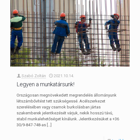
Szabó Zoltán
2021.10.14.
Legyen a munkatársunk!
Országosan megnövekedett megrendelés állományunk
létszámbővítést tett szükségessé. Acélszerkezet
szerelésében vagy csarnok burkolásban jártas
szakemberek jelentkezését várjuk, nekik hosszú távú,
stabil munkalehetőséget kínálunk. Jelentkezésüket a +36
30/9-847-748-as
[…]