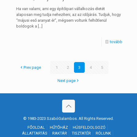
Ha van valami, ami egy építőipari vállalkozás életét
alaposan meg tudja nehezíteni, az az időjárás. Tudjuk, hogy
“májusi eső aranyat ér”, mégsem voltunk felhőtlenül
boldogok a
[…]
tovább
Prev page
1
2
3
4
5
Next page
© 1983-2023 SzabóGalambos. All Rights Reserved.
FŐOLDAL
HŰTŐHÁZ
HÚSFELDOLGOZÓ
ÁLLATTARTÁS
RAKTÁR
TISZTATÉR
RÓLUNK